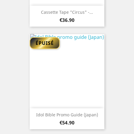
Cassette Tape "Circus" -...
Price
€36.90
ÉPUISÉ
Idol Bible Promo Guide (Japan)
Price
€54.90