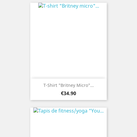
T-Shirt "Britney Micro"...
Price
€34.90