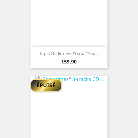
Tapis De Fitness/yoga "You...
Price
€59.90
ÉPUISÉ