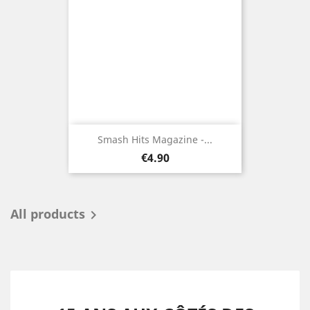
Smash Hits Magazine -...
Price
€4.90
All products
