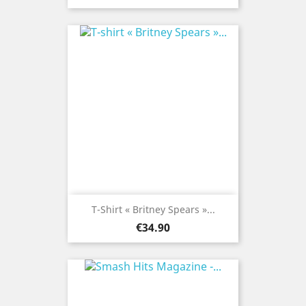
T-Shirt « Britney Spears »...
Price
€34.90