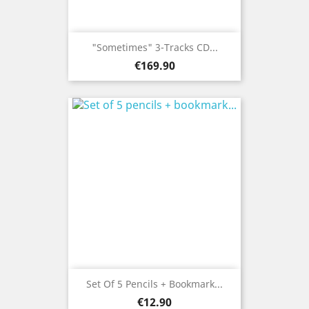
"Sometimes" 3-Tracks CD...
Price
€169.90
Set Of 5 Pencils + Bookmark...
Price
€12.90