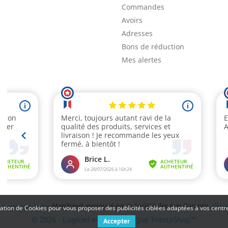
Commandes
Avoirs
Adresses
Bons de réduction
Mes alertes
Marchand approuvé par la Société des Avis Garantis,
clique
isation de Cookies pour vous proposer des publicités ciblées adaptées à vos centres
© 2026 - Logiciel e-commerce par PrestaShop™
Accepter