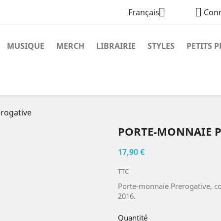


Français
Con
MUSIQUE
MERCH
LIBRAIRIE
STYLES
PETITS P
rogative
PORTE-MONNAIE P
17,90 €
TTC
Porte-monnaie Prerogative, c
2016.
Quantité