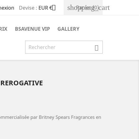
shopping_cart

Panier
(0)
Devise :
EUR €
nexion
RIX
BSAVENUE VIP
GALLERY

REROGATIVE
ommercialisée par Britney Spears Fragrances en