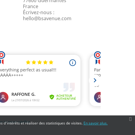
77600 Guermantes
France
Écrivez-nous :
hello@bsavenue.com
z ici pour vérifier
.
 d'intérêts et réaliser des statistiques de visites.
En savoir plus.