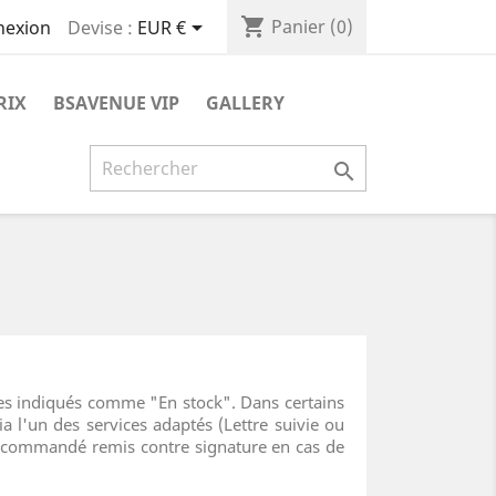
shopping_cart

Panier
(0)
Devise :
EUR €
nexion
RIX
BSAVENUE VIP
GALLERY

les indiqués comme "En stock". Dans certains
a l'un des services adaptés (Lettre suivie ou
 recommandé remis contre signature en cas de