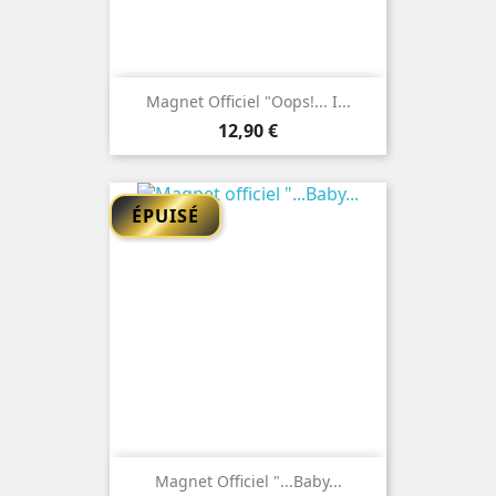
Magnet Officiel "Oops!... I...
Prix
12,90 €
ÉPUISÉ
Magnet Officiel "...Baby...