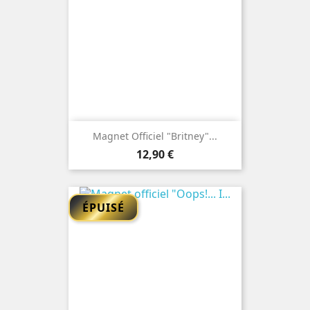
Magnet Officiel "Britney"...
Prix
12,90 €
ÉPUISÉ