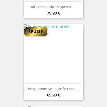
Kit Promo Britney Spears -...
Prix
79,90 €
ÉPUISÉ
Programme De Tournée Oops!...
Prix
69,90 €