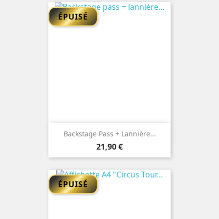
ÉPUISÉ
Backstage Pass + Lannière...
Prix
21,90 €
ÉPUISÉ