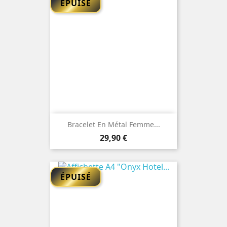
ÉPUISÉ
Bracelet En Métal Femme...
Prix
29,90 €
ÉPUISÉ