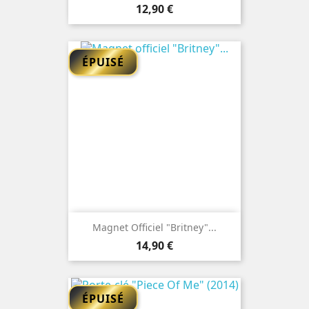
Prix
12,90 €
ÉPUISÉ
Magnet Officiel "Britney"...
Prix
14,90 €
ÉPUISÉ