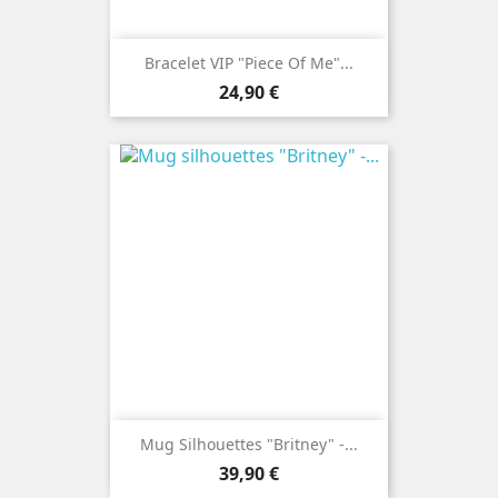
Bracelet VIP "Piece Of Me"...
Prix
24,90 €
Mug Silhouettes "Britney" -...
Prix
39,90 €