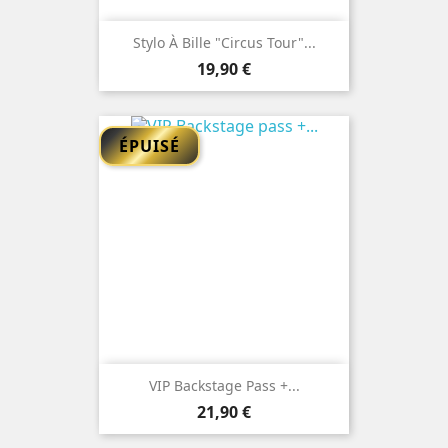
Stylo À Bille "Circus Tour"...
Prix
19,90 €
ÉPUISÉ
VIP Backstage Pass +...
Prix
21,90 €