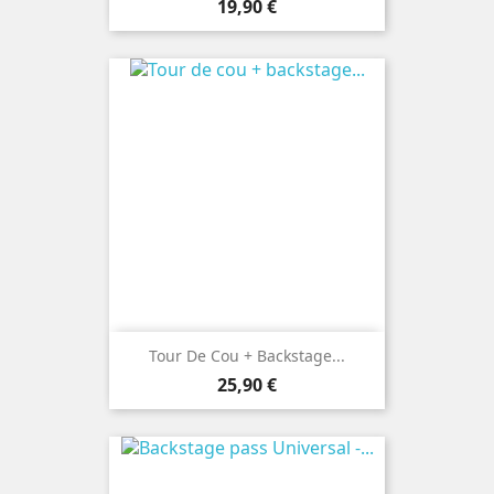
Prix
19,90 €
Tour De Cou + Backstage...
Prix
25,90 €