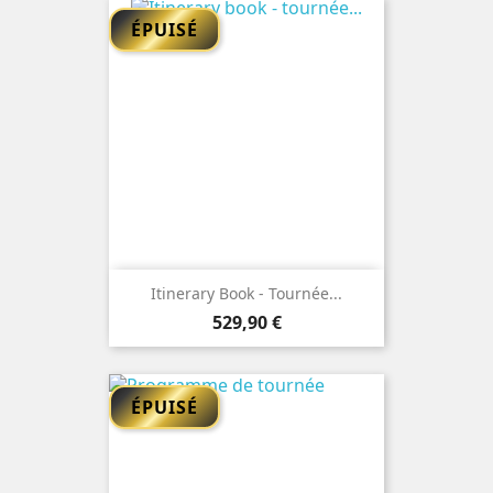
ÉPUISÉ
Itinerary Book - Tournée...
Prix
529,90 €
ÉPUISÉ