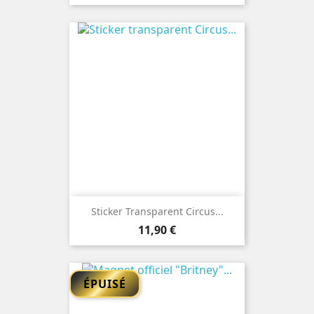
Sticker Transparent Circus...
Prix
11,90 €
ÉPUISÉ