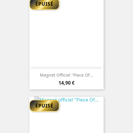
ÉPUISÉ
Magnet Officiel "Piece Of...
Prix
14,90 €
ÉPUISÉ