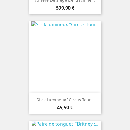
Arrière De Siège De Machine...
Prix
599,90 €
Stick Lumineux "Circus Tour...
Prix
49,90 €