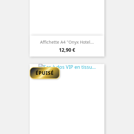
Affichette A4 "Onyx Hotel...
Prix
12,90 €
ÉPUISÉ