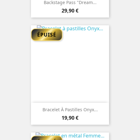
Backstage Pass "Dream...
Prix
29,90 €
ÉPUISÉ
Bracelet À Pastilles Onyx...
Prix
19,90 €