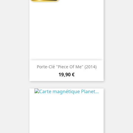
Porte-Clé "Piece Of Me" (2014)
Prix
19,90 €