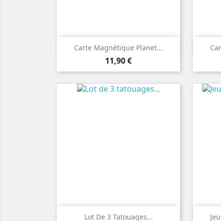

Aperçu rapide
Carte Magnétique Planet...
Car
Prix
11,90 €

Aperçu rapide
Lot De 3 Tatouages...
Jeu