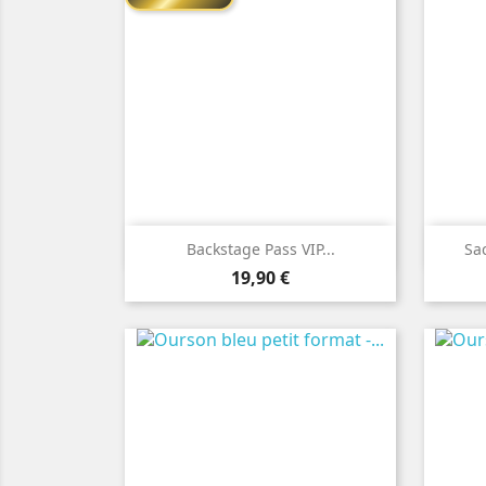

Aperçu rapide
Backstage Pass VIP...
Sa
Prix
19,90 €