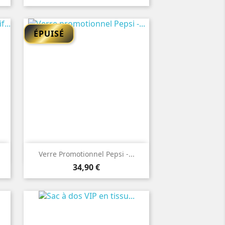
ÉPUISÉ

Aperçu rapide
Verre Promotionnel Pepsi -...
Prix
34,90 €