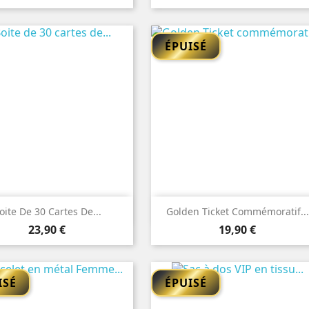
ÉPUISÉ


Aperçu rapide
Aperçu rapide
oite De 30 Cartes De...
Golden Ticket Commémoratif...
Prix
Prix
23,90 €
19,90 €
ISÉ
ÉPUISÉ