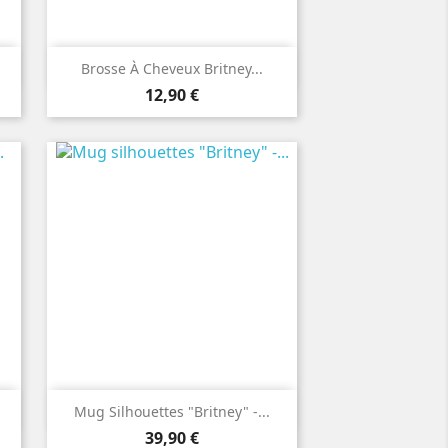

Aperçu rapide
Brosse À Cheveux Britney...
Prix
12,90 €

Aperçu rapide
Mug Silhouettes "Britney" -...
Prix
39,90 €