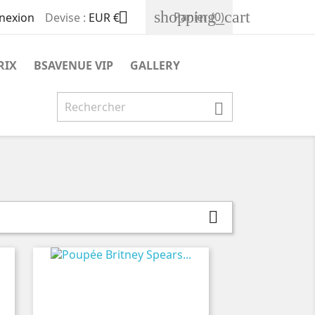
shopping_cart

Panier
(0)
nexion
Devise :
EUR €
RIX
BSAVENUE VIP
GALLERY

