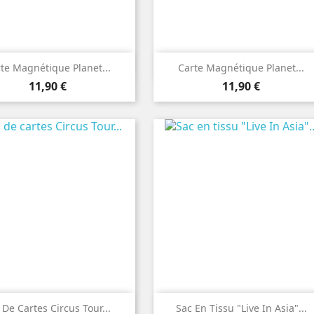


Aperçu rapide
Aperçu rapide
te Magnétique Planet...
Carte Magnétique Planet...
Prix
Prix
11,90 €
11,90 €


Aperçu rapide
Aperçu rapide
 De Cartes Circus Tour...
Sac En Tissu "Live In Asia"...