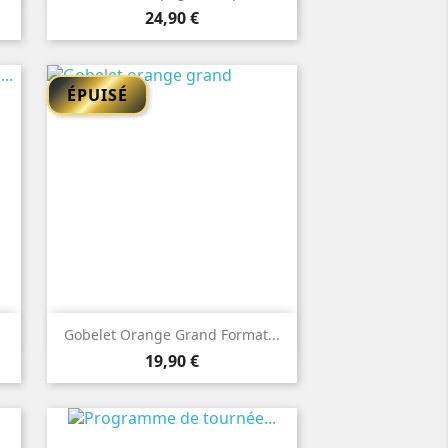
Prix
24,90 €
ÉPUISÉ

Aperçu rapide
Gobelet Orange Grand Format...
Prix
19,90 €