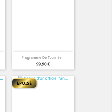

Aperçu rapide
Programme De Tournée...
Prix
99,90 €
ÉPUISÉ