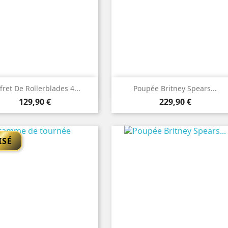


Aperçu rapide
Aperçu rapide
fret De Rollerblades 4...
Poupée Britney Spears...
Prix
Prix
129,90 €
229,90 €
ISÉ