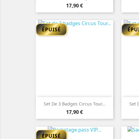
Prix
17,90 €
ÉPUISÉ
ÉPU

Aperçu rapide
Set De 3 Badges Circus Tour...
Set 
Prix
17,90 €
ÉPUISÉ