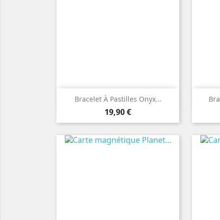

Aperçu rapide
Bracelet À Pastilles Onyx...
Bra
Prix
19,90 €