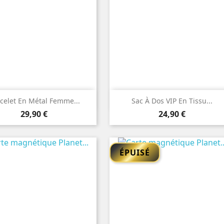


Aperçu rapide
Aperçu rapide
celet En Métal Femme...
Sac À Dos VIP En Tissu...
Prix
Prix
29,90 €
24,90 €
ÉPUISÉ