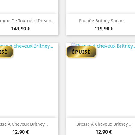


Aperçu rapide
Aperçu rapide
mme De Tournée "Dream...
Poupée Britney Spears...
Prix
Prix
149,90 €
119,90 €
ISÉ
ÉPUISÉ


Aperçu rapide
Aperçu rapide
sse À Cheveux Britney...
Brosse À Cheveux Britney...
Prix
Prix
12,90 €
12,90 €