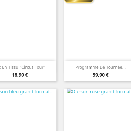


Aperçu rapide
Aperçu rapide
c En Tissu "Circus Tour"
Programme De Tournée...
Prix
Prix
18,90 €
59,90 €