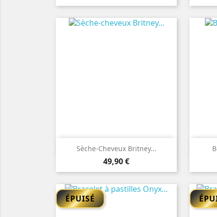

Aperçu rapide
Sèche-Cheveux Britney...
B
Prix
49,90 €
ÉPUISÉ
ÉPU