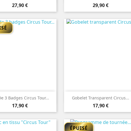
Prix
Prix
27,90 €
29,90 €
ISÉ


Aperçu rapide
Aperçu rapide
De 3 Badges Circus Tour...
Gobelet Transparent Circus...
Prix
Prix
17,90 €
17,90 €
ÉPUISÉ