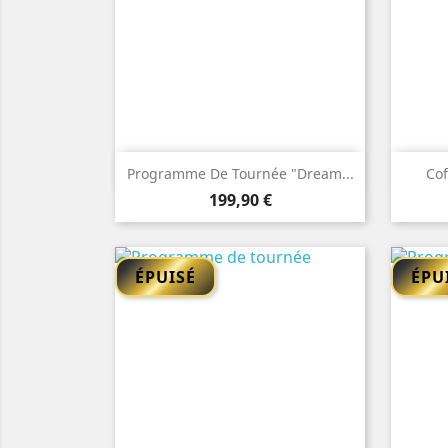

Aperçu rapide
Programme De Tournée "Dream...
Cof
Prix
199,90 €
ÉPUISÉ
ÉPU