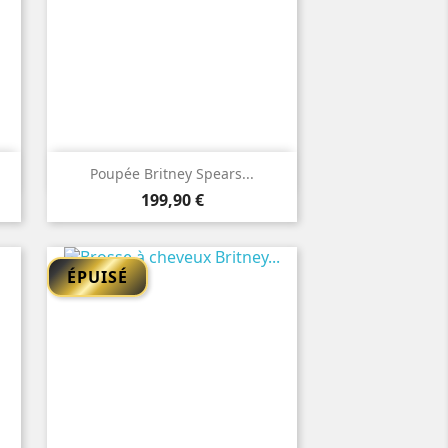

Aperçu rapide
Poupée Britney Spears...
Prix
199,90 €
ÉPUISÉ