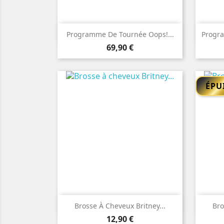

Aperçu rapide
Programme De Tournée Oops!...
Progra
Prix
69,90 €
ÉPU

Aperçu rapide
Brosse À Cheveux Britney...
Bro
Prix
12,90 €