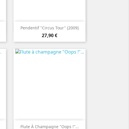

Aperçu rapide
Pendentif "Circus Tour" (2009)
Prix
27,90 €

Aperçu rapide
Flute À Champagne "Oops !"...