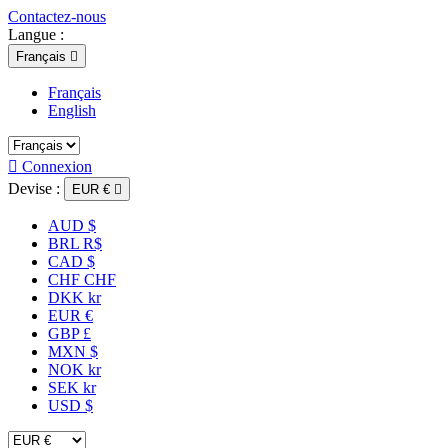
Contactez-nous
Langue :
Français

Français
English

Connexion
Devise :
EUR €

AUD $
BRL R$
CAD $
CHF CHF
DKK kr
EUR €
GBP £
MXN $
NOK kr
SEK kr
USD $