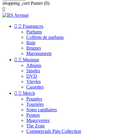
shopping_cart
Panier
(0)



Fragrances
Parfums
Coffrets de parfums
Bain
Brumes
Maroquinerie


Musique
Albums
Singles
DVD
Vinyles
Cassettes


Merch
Poupées
Tournées
Soins capillaires
Posters
Mugs/verres
The Zone
Commercials Pins Collection