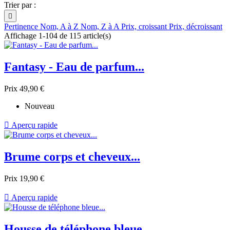
Trier par :

Pertinence
Nom, A à Z
Nom, Z à A
Prix, croissant
Prix, décroissant
Affichage 1-104 de 115 article(s)
Fantasy - Eau de parfum...
Prix
49,90 €
Nouveau

Aperçu rapide
Brume corps et cheveux...
Prix
19,90 €

Aperçu rapide
Housse de téléphone bleue...