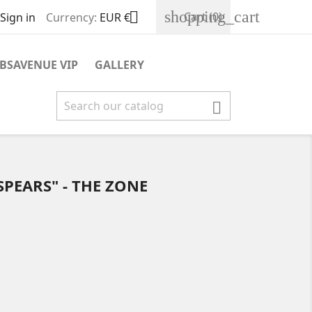
shopping_cart

Cart
(0)
Sign in
Currency:
EUR €
BSAVENUE VIP
GALLERY

SPEARS" - THE ZONE