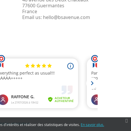
77600 Guermantes
France
Email us:
hello@bsavenue.com
display attestation
.
 d'intérêts et réaliser des statistiques de visites.
En savoir plus.