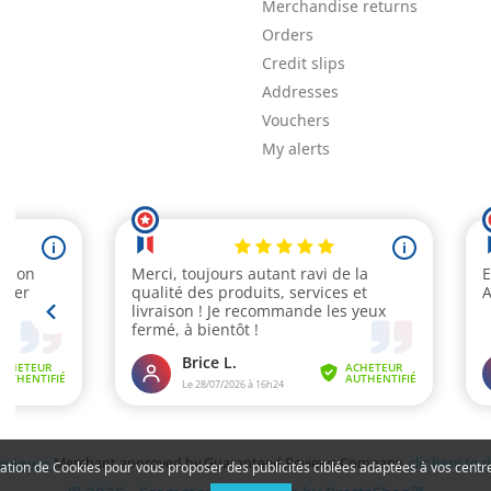
Merchandise returns
Orders
Credit slips
Addresses
Vouchers
My alerts
Merchant approved by Guaranteed Reviews Company,
clic here to 
isation de Cookies pour vous proposer des publicités ciblées adaptées à vos centres