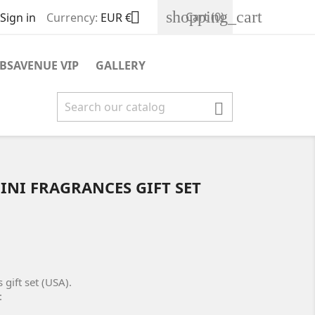
shopping_cart

Cart
(0)
Sign in
Currency:
EUR €
BSAVENUE VIP
GALLERY

MINI FRAGRANCES GIFT SET
 gift set (USA).
 :