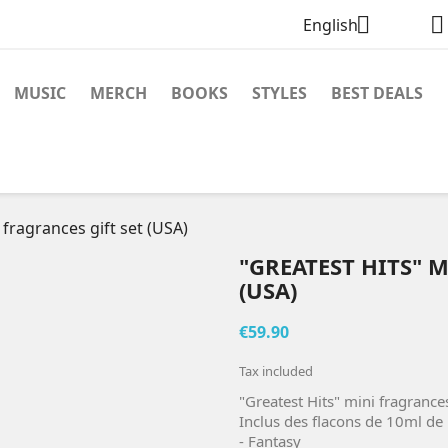


English
MUSIC
MERCH
BOOKS
STYLES
BEST DEALS
 fragrances gift set (USA)
"GREATEST HITS" 
(USA)
€59.90
Tax included
"Greatest Hits" mini fragrances
Inclus des flacons de 10ml de
- Fantasy