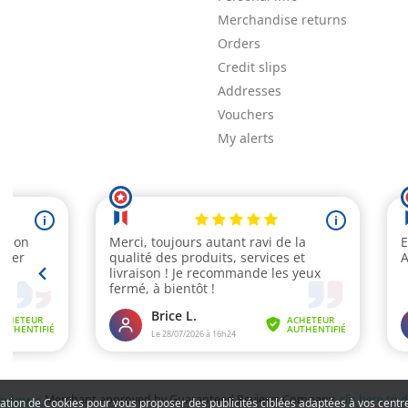
Merchandise returns
Orders
Credit slips
Addresses
Vouchers
My alerts
Merchant approved by Guaranteed Reviews Company,
clic here to 
isation de Cookies pour vous proposer des publicités ciblées adaptées à vos centres