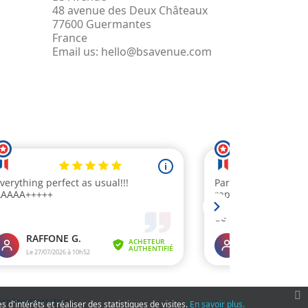
48 avenue des Deux Châteaux
77600 Guermantes
France
Email us:
hello@bsavenue.com
display attestation
.
 d'intérêts et réaliser des statistiques de visites.
En savoir plus.