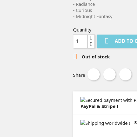
- Radiance
- Curious
- Midnight Fantasy
Quantity

ADD TO 

Out of stock
Share
PayPal & Stripe !
S