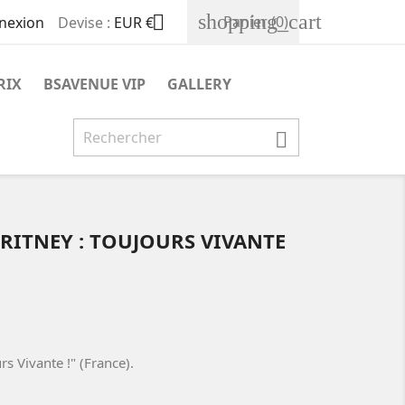
shopping_cart

Panier
(0)
nexion
Devise :
EUR €
RIX
BSAVENUE VIP
GALLERY

BRITNEY : TOUJOURS VIVANTE
urs Vivante !" (France).