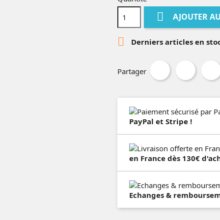

AJOUTER AU

Derniers articles en sto
Partager
PayPal et Stripe !
en France dès 130€ d'ach
Echanges & remboursemen