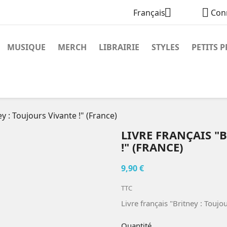


Français
Con
MUSIQUE
MERCH
LIBRAIRIE
STYLES
PETITS P
ey : Toujours Vivante !" (France)
LIVRE FRANÇAIS "
!" (FRANCE)
9,90 €
TTC
Livre français "Britney : Toujo
Quantité