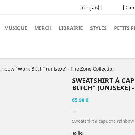


Français
Con
MUSIQUE
MERCH
LIBRAIRIE
STYLES
PETITS P
inbow "Work Bitch" (unisexe) - The Zone Collection
SWEATSHIRT À CA
BITCH" (UNISEXE) 
65,90 €
TTC
Sweatshirt à capuche rainbow 
Taille