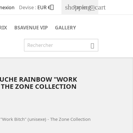
shopping_cart

Panier
(0)
nexion
Devise :
EUR €
RIX
BSAVENUE VIP
GALLERY

PUCHE RAINBOW "WORK
- THE ZONE COLLECTION
"Work Bitch" (unisexe) - The Zone Collection