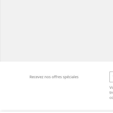
Recevez nos offres spéciales
V
tr
co