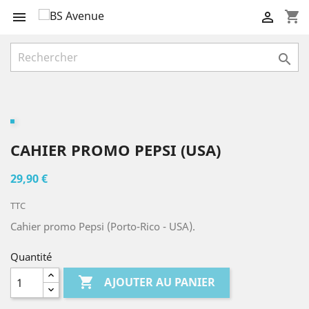
shopping_cart



CAHIER PROMO PEPSI (USA)
29,90 €
TTC
Cahier promo Pepsi (Porto-Rico - USA).
Quantité

AJOUTER AU PANIER