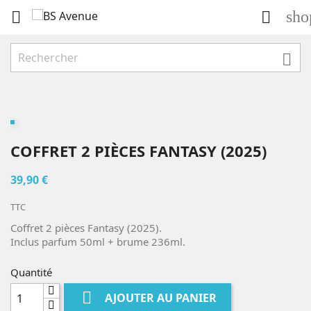
sho



COFFRET 2 PIÈCES FANTASY (2025)
39,90 €
TTC
Coffret 2 pièces Fantasy (2025).
Inclus parfum 50ml + brume 236ml.
Quantité

AJOUTER AU PANIER