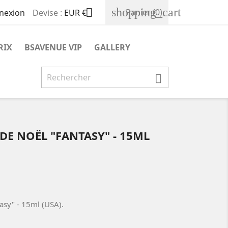
shopping_cart

Panier
(0)
nexion
Devise :
EUR €
RIX
BSAVENUE VIP
GALLERY

E NOËL "FANTASY" - 15ML
asy" - 15ml (USA).