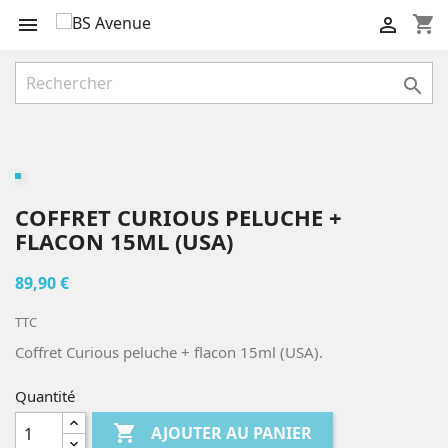
shopping_cart



COFFRET CURIOUS PELUCHE +
FLACON 15ML (USA)
89,90 €
TTC
Coffret Curious peluche + flacon 15ml (USA).
Quantité

AJOUTER AU PANIER