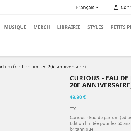


Français
Con
MUSIQUE
MERCH
LIBRAIRIE
STYLES
PETITS P
arfum (édition limitée 20e anniversaire)
CURIOUS - EAU DE
20E ANNIVERSAIRE
49,90 €
TTC
Curious - Eau de parfum (éditi
Edition limitée pour les 60 an
britannique.