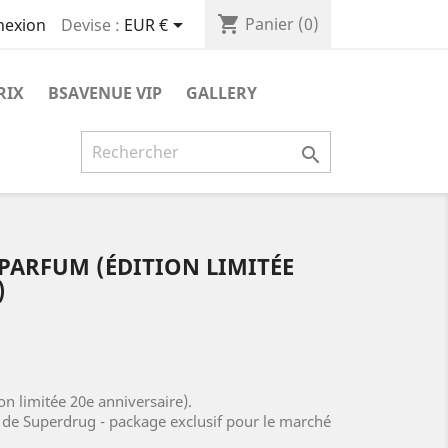
shopping_cart

Panier
(0)
Devise :
EUR €
nexion
RIX
BSAVENUE VIP
GALLERY

 PARFUM (ÉDITION LIMITÉE
)
on limitée 20e anniversaire).
s de Superdrug - package exclusif pour le marché